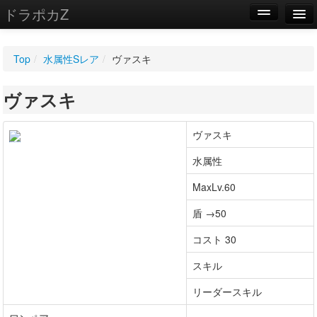
ドラポカZ
編集
Top
/
水属性Sレア
/
ヴァスキ
新規
ヴァスキ
WIKI
設定
ヴァスキ
水属性
MaxLv.60
盾 →50
コスト 30
スキル
リーダースキル