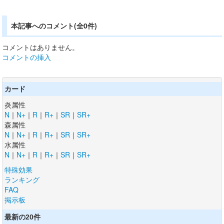
本記事へのコメント(全0件)
コメントはありません。
コメントの挿入
カード
炎属性
N
｜
N+
｜
R
｜
R+
｜
SR
｜
SR+
森属性
N
｜
N+
｜
R
｜
R+
｜
SR
｜
SR+
水属性
N
｜
N+
｜
R
｜
R+
｜
SR
｜
SR+
特殊効果
ランキング
FAQ
掲示板
最新の20件