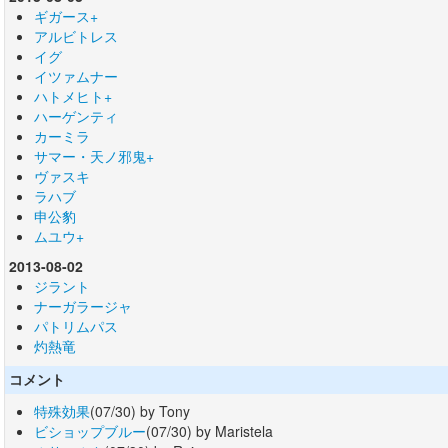
ギガース+
アルビトレス
イグ
イツァムナー
ハトメヒト+
ハーゲンティ
カーミラ
サマー・天ノ邪鬼+
ヴァスキ
ラハブ
申公豹
ムユウ+
2013-08-02
ジラント
ナーガラージャ
パトリムパス
灼熱竜
コメント
特殊効果
(07/30) by Tony
ビショップブルー
(07/30) by Maristela