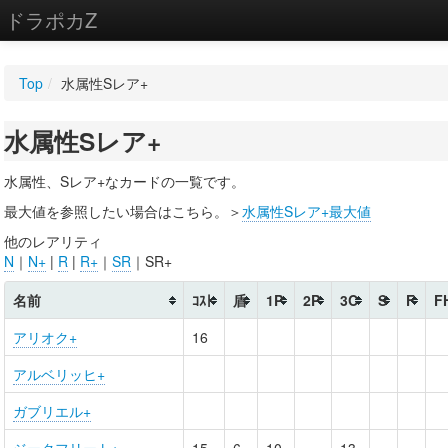
ドラポカZ
編集
Top
/
水属性Sレア+
新規
水属性Sレア+
WIKI
設定
水属性、Sレア+なカードの一覧です。
最大値を参照したい場合はこちら。＞
水属性Sレア+最大値
他のレアリティ
N
｜
N+
|
R
|
R+
｜
SR
｜SR+
名前
ｺｽﾄ
盾
1P
2P
3C
S
F
F
アリオク+
16
アルベリッヒ+
ガブリエル+