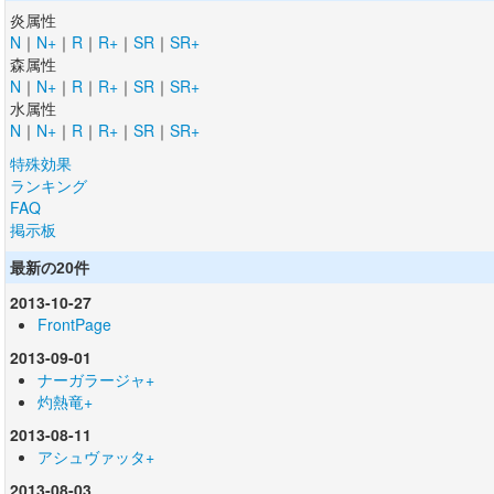
炎属性
N
｜
N+
｜
R
｜
R+
｜
SR
｜
SR+
森属性
N
｜
N+
｜
R
｜
R+
｜
SR
｜
SR+
水属性
N
｜
N+
｜
R
｜
R+
｜
SR
｜
SR+
特殊効果
ランキング
FAQ
掲示板
最新の20件
2013-10-27
FrontPage
2013-09-01
ナーガラージャ+
灼熱竜+
2013-08-11
アシュヴァッタ+
2013-08-03