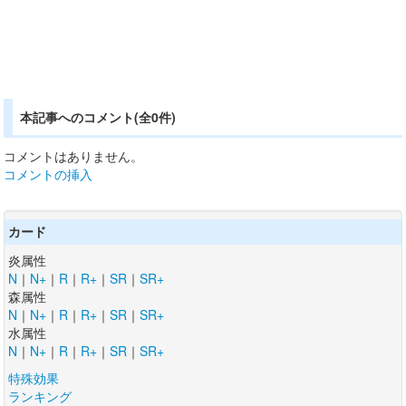
本記事へのコメント(全0件)
コメントはありません。
コメントの挿入
カード
炎属性
N
｜
N+
｜
R
｜
R+
｜
SR
｜
SR+
森属性
N
｜
N+
｜
R
｜
R+
｜
SR
｜
SR+
水属性
N
｜
N+
｜
R
｜
R+
｜
SR
｜
SR+
特殊効果
ランキング