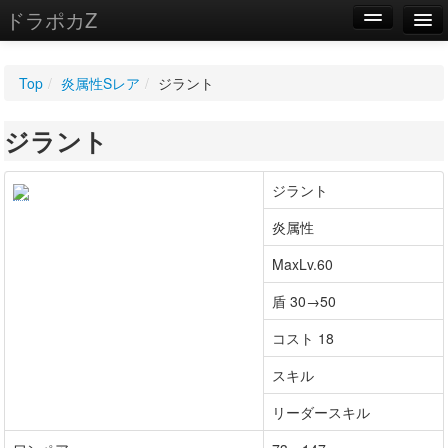
ドラポカZ
編集
Top
/
炎属性Sレア
/
ジラント
新規
ジラント
WIKI
設定
ジラント
炎属性
MaxLv.60
盾 30→50
コスト 18
スキル
リーダースキル