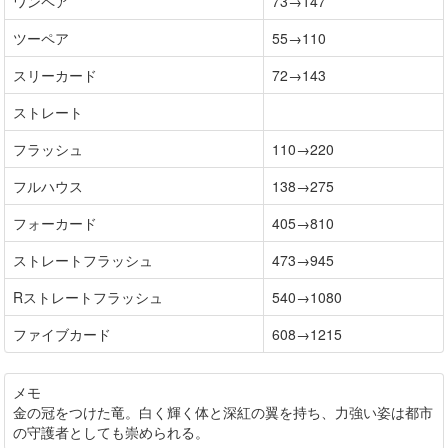
ワンペア
73→147
ツーペア
55→110
スリーカード
72→143
ストレート
フラッシュ
110→220
フルハウス
138→275
フォーカード
405→810
ストレートフラッシュ
473→945
Rストレートフラッシュ
540→1080
ファイブカード
608→1215
メモ
金の冠をつけた竜。白く輝く体と深紅の翼を持ち、力強い姿は都市
の守護者としても崇められる。