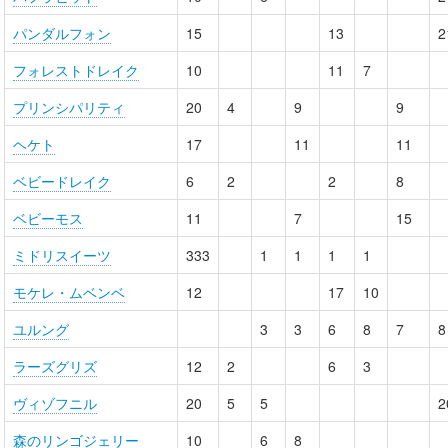
パンダルフォン
15
13
2
フォレストドレイク
10
11
7
プリンシパリティ
20
4
9
9
ヘケト
17
11
11
ベビードレイク
6
2
2
8
ベビーモス
11
7
15
ミドリスイーツ
333
1
1
1
1
モケレ・ムベンベ
12
17
10
ユルング
3
3
6
8
7
8
ラーズグリズ
12
2
6
3
ヴィゾフニル
20
5
5
2
森のリンゴジェリー
10
6
8