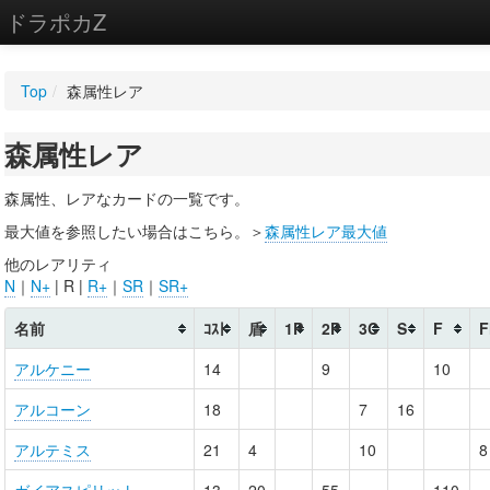
ドラポカZ
編集
Top
/
森属性レア
新規
森属性レア
WIKI
設定
森属性、レアなカードの一覧です。
最大値を参照したい場合はこちら。＞
森属性レア最大値
他のレアリティ
N
｜
N+
| R |
R+
｜
SR
｜
SR+
名前
ｺｽﾄ
盾
1P
2P
3C
S
F
F
アルケニー
14
9
10
アルコーン
18
7
16
アルテミス
21
4
10
8