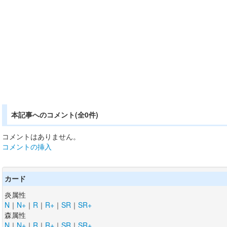
本記事へのコメント(全0件)
コメントはありません。
コメントの挿入
カード
炎属性
N
｜
N+
｜
R
｜
R+
｜
SR
｜
SR+
森属性
N
｜
N+
｜
R
｜
R+
｜
SR
｜
SR+