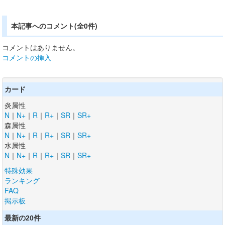
本記事へのコメント(全0件)
コメントはありません。
コメントの挿入
カード
炎属性
N
｜
N+
｜
R
｜
R+
｜
SR
｜
SR+
森属性
N
｜
N+
｜
R
｜
R+
｜
SR
｜
SR+
水属性
N
｜
N+
｜
R
｜
R+
｜
SR
｜
SR+
特殊効果
ランキング
FAQ
掲示板
最新の20件