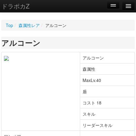
ドラポカZ
編集
Top
/
森属性レア
/
アルコーン
新規
アルコーン
WIKI
設定
アルコーン
森属性
MaxLv.40
盾
コスト 18
スキル
リーダースキル