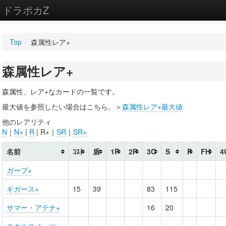
ドラポカZ
編集
Top
/
森属性レア+
新規
森属性レア+
WIKI
設定
森属性、レア+なカードの一覧です。
最大値を参照したい場合はこちら。＞
森属性レア+最大値
他のレアリティ
N
｜
N+
|
R
| R+｜
SR
｜
SR+
名前
ｺｽﾄ
盾
1P
2P
3C
S
F
FH
4
ガープ+
ギガース+
15
39
83
115
サマー・アテナ+
16
20