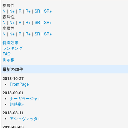
炎属性
N
｜
N+
｜
R
｜
R+
｜
SR
｜
SR+
森属性
N
｜
N+
｜
R
｜
R+
｜
SR
｜
SR+
水属性
N
｜
N+
｜
R
｜
R+
｜
SR
｜
SR+
特殊効果
ランキング
FAQ
掲示板
最新の20件
2013-10-27
FrontPage
2013-09-01
ナーガラージャ+
灼熱竜+
2013-08-11
アシュヴァッタ+
2013-08-03