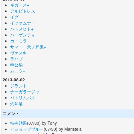
ギガース+
アルビトレス
イグ
イツァムナー
ハトメヒト+
ハーゲンティ
カーミラ
サマー・天ノ邪鬼+
ヴァスキ
ラハブ
申公豹
ムユウ+
2013-08-02
ジラント
ナーガラージャ
パトリムパス
灼熱竜
コメント
特殊効果
(07/30) by Tony
ビショップブルー
(07/30) by Maristela