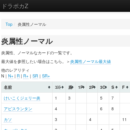
ドラポカZ
編集
Top
/
炎属性ノーマル
新規
炎属性ノーマル
WIKI
設定
炎属性、ノーマルなカードの一覧です。
最大値を参照したい場合はこちら。＞
炎属性ノーマル最大値
他のレアリティ
N｜
N+
|
R
|
R+
｜
SR
｜
SR+
名前
ｺｽﾄ
盾
1P
2P
3C
S
F
けいこくジェリー炎
1
3
5
7
アビスランタン
4
6
8
カソ
3
4
11