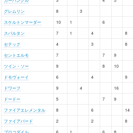
カーバンクル
3
4
5
グレムリン
8
3
スケルトンマーダー
10
1
6
スパルタン
7
1
4
8
セテック
4
3
8
セントエルモ
7
7
9
ツイン・ソー
9
8
10
ドモヴォーイ
6
4
9
ドワーフ
9
4
16
ドードー
5
7
9
ファイアエレメンタル
8
6
14
ファイアバード
2
2
8
ブロコダイル
6
1
6
8