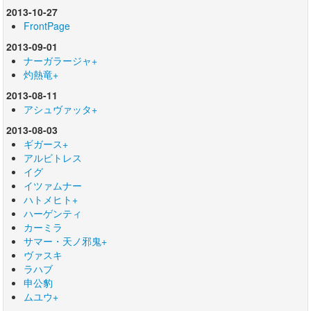
2013-10-27
FrontPage
2013-09-01
ナーガラージャ+
灼熱竜+
2013-08-11
アシュヴァッタ+
2013-08-03
ギガース+
アルビトレス
イグ
イツァムナー
ハトメヒト+
ハーゲンティ
カーミラ
サマー・天ノ邪鬼+
ヴァスキ
ラハブ
申公豹
ムユウ+