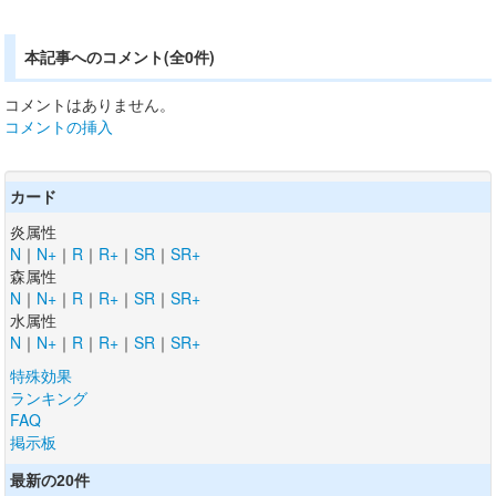
本記事へのコメント(全0件)
コメントはありません。
コメントの挿入
カード
炎属性
N
｜
N+
｜
R
｜
R+
｜
SR
｜
SR+
森属性
N
｜
N+
｜
R
｜
R+
｜
SR
｜
SR+
水属性
N
｜
N+
｜
R
｜
R+
｜
SR
｜
SR+
特殊効果
ランキング
FAQ
掲示板
最新の20件