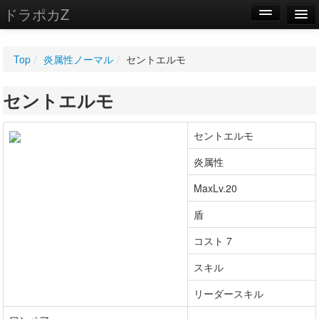
ドラポカZ
編集
Top
/
炎属性ノーマル
/
セントエルモ
新規
セントエルモ
WIKI
設定
セントエルモ
炎属性
MaxLv.20
盾
コスト 7
スキル
リーダースキル