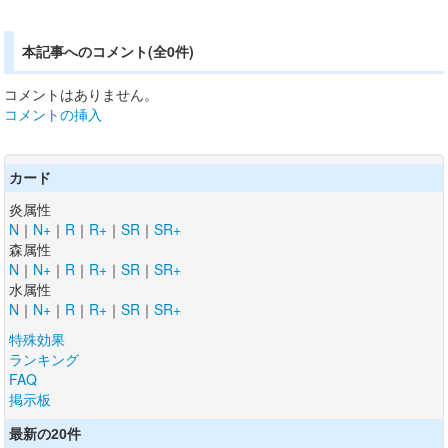
本記事へのコメント(全0件)
コメントはありません。
コメントの挿入
カード
炎属性
N
｜
N+
｜
R
｜
R+
｜
SR
｜
SR+
森属性
N
｜
N+
｜
R
｜
R+
｜
SR
｜
SR+
水属性
N
｜
N+
｜
R
｜
R+
｜
SR
｜
SR+
特殊効果
ランキング
FAQ
掲示板
最新の20件