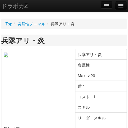
ドラポカZ
編集
Top
/
炎属性ノーマル
/
兵隊アリ・炎
新規
兵隊アリ・炎
WIKI
設定
兵隊アリ・炎
炎属性
MaxLv.20
盾 1
コスト 11
スキル
リーダースキル