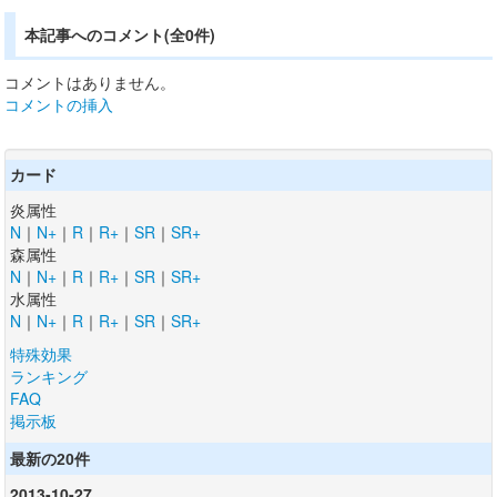
本記事へのコメント(全0件)
コメントはありません。
コメントの挿入
カード
炎属性
N
｜
N+
｜
R
｜
R+
｜
SR
｜
SR+
森属性
N
｜
N+
｜
R
｜
R+
｜
SR
｜
SR+
水属性
N
｜
N+
｜
R
｜
R+
｜
SR
｜
SR+
特殊効果
ランキング
FAQ
掲示板
最新の20件
2013-10-27