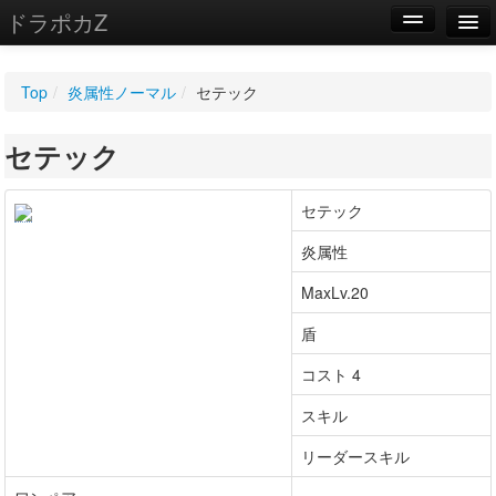
ドラポカZ
編集
Top
/
炎属性ノーマル
/
セテック
新規
セテック
WIKI
設定
セテック
炎属性
MaxLv.20
盾
コスト 4
スキル
リーダースキル