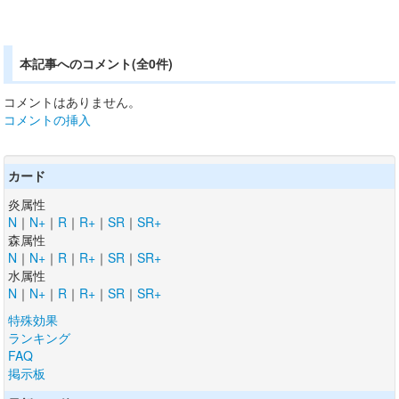
本記事へのコメント(全0件)
コメントはありません。
コメントの挿入
カード
炎属性
N
｜
N+
｜
R
｜
R+
｜
SR
｜
SR+
森属性
N
｜
N+
｜
R
｜
R+
｜
SR
｜
SR+
水属性
N
｜
N+
｜
R
｜
R+
｜
SR
｜
SR+
特殊効果
ランキング
FAQ
掲示板