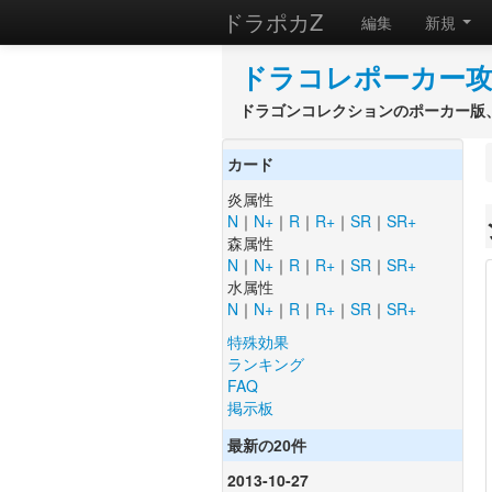
ドラポカZ
編集
新規
ドラコレポーカー攻
ドラゴンコレクションのポーカー版、
カード
炎属性
N
｜
N+
｜
R
｜
R+
｜
SR
｜
SR+
森属性
N
｜
N+
｜
R
｜
R+
｜
SR
｜
SR+
水属性
N
｜
N+
｜
R
｜
R+
｜
SR
｜
SR+
特殊効果
ランキング
FAQ
掲示板
最新の20件
2013-10-27