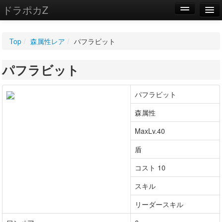
ドラポカZ
編集
Top
/
森属性レア
/
パフラビット
新規
パフラビット
WIKI
設定
パフラビット
森属性
MaxLv.40
盾
コスト 10
スキル
リーダースキル