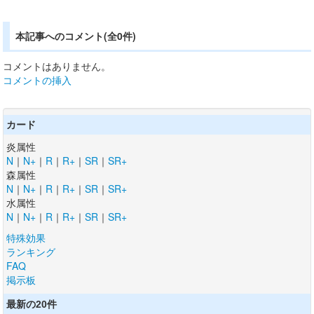
本記事へのコメント(全0件)
コメントはありません。
コメントの挿入
カード
炎属性
N
｜
N+
｜
R
｜
R+
｜
SR
｜
SR+
森属性
N
｜
N+
｜
R
｜
R+
｜
SR
｜
SR+
水属性
N
｜
N+
｜
R
｜
R+
｜
SR
｜
SR+
特殊効果
ランキング
FAQ
掲示板
最新の20件