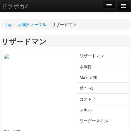
ドラポカZ
編集
Top
/
水属性ノーマル
/
リザードマン
新規
リザードマン
WIKI
設定
リザードマン
水属性
MaxLv.20
盾 1→3
コスト 7
スキル
リーダースキル