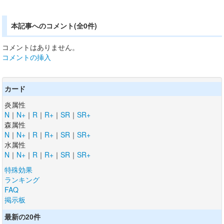
本記事へのコメント(全0件)
コメントはありません。
コメントの挿入
カード
炎属性
N
｜
N+
｜
R
｜
R+
｜
SR
｜
SR+
森属性
N
｜
N+
｜
R
｜
R+
｜
SR
｜
SR+
水属性
N
｜
N+
｜
R
｜
R+
｜
SR
｜
SR+
特殊効果
ランキング
FAQ
掲示板
最新の20件