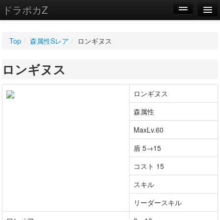
ドラポカZ
編集
Top
/
森属性Sレア
/
ロンギヌス
新規
ロンギヌス
WIKI
設定
ロンギヌス
森属性
MaxLv.60
盾 5→15
コスト 15
スキル
リーダースキル