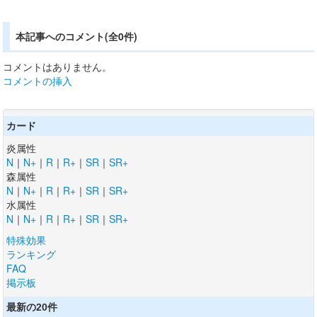
本記事へのコメント(全0件)
コメントはありません。
コメントの挿入
カード
炎属性
N
｜
N+
｜
R
｜
R+
｜
SR
｜
SR+
森属性
N
｜
N+
｜
R
｜
R+
｜
SR
｜
SR+
水属性
N
｜
N+
｜
R
｜
R+
｜
SR
｜
SR+
特殊効果
ランキング
FAQ
掲示板
最新の20件