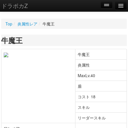
ドラポカZ
編集
Top
/
炎属性レア
/
牛魔王
新規
牛魔王
WIKI
設定
牛魔王
炎属性
MaxLv.40
盾
コスト 18
スキル
リーダースキル