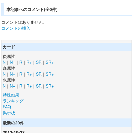
本記事へのコメント(全0件)
コメントはありません。
コメントの挿入
カード
炎属性
N
｜
N+
｜
R
｜
R+
｜
SR
｜
SR+
森属性
N
｜
N+
｜
R
｜
R+
｜
SR
｜
SR+
水属性
N
｜
N+
｜
R
｜
R+
｜
SR
｜
SR+
特殊効果
ランキング
FAQ
掲示板
最新の20件
2013-10-27