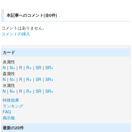
本記事へのコメント(全0件)
コメントはありません。
コメントの挿入
カード
炎属性
N
｜
N+
｜
R
｜
R+
｜
SR
｜
SR+
森属性
N
｜
N+
｜
R
｜
R+
｜
SR
｜
SR+
水属性
N
｜
N+
｜
R
｜
R+
｜
SR
｜
SR+
特殊効果
ランキング
FAQ
掲示板
最新の20件