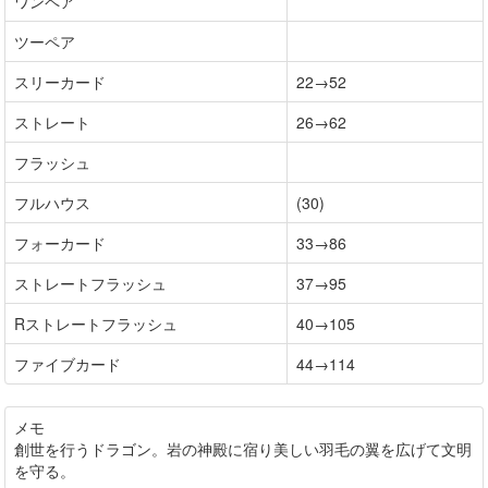
ワンペア
ツーペア
スリーカード
22→52
ストレート
26→62
フラッシュ
フルハウス
(30)
フォーカード
33→86
ストレートフラッシュ
37→95
Rストレートフラッシュ
40→105
ファイブカード
44→114
メモ
創世を行うドラゴン。岩の神殿に宿り美しい羽毛の翼を広げて文明
を守る。