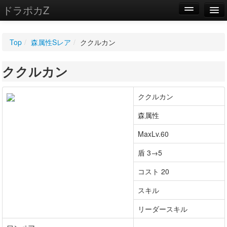
ドラポカZ
編集
Top
/
森属性Sレア
/
ククルカン
新規
ククルカン
WIKI
設定
ククルカン
森属性
MaxLv.60
盾 3→5
コスト 20
スキル
リーダースキル