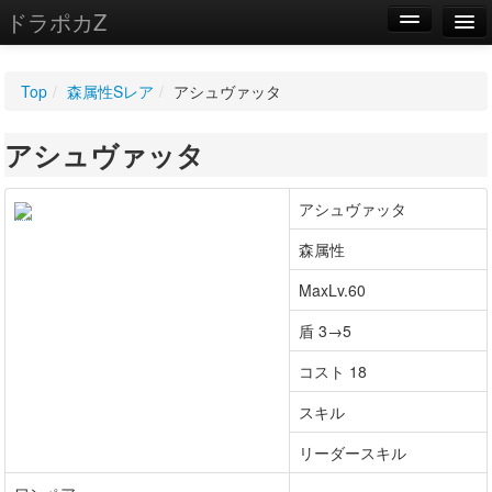
ドラポカZ
編集
Top
/
森属性Sレア
/
アシュヴァッタ
新規
アシュヴァッタ
WIKI
設定
アシュヴァッタ
森属性
MaxLv.60
盾 3→5
コスト 18
スキル
リーダースキル