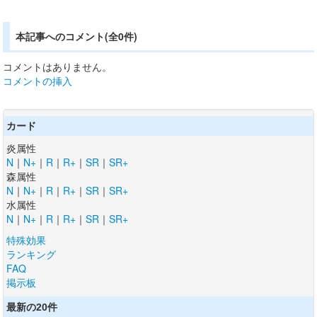
本記事へのコメント(全0件)
コメントはありません。
コメントの挿入
カード
炎属性
N
｜
N+
｜
R
｜
R+
｜
SR
｜
SR+
森属性
N
｜
N+
｜
R
｜
R+
｜
SR
｜
SR+
水属性
N
｜
N+
｜
R
｜
R+
｜
SR
｜
SR+
特殊効果
ランキング
FAQ
掲示板
最新の20件