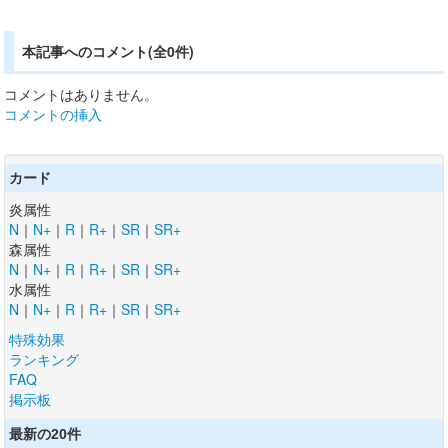
本記事へのコメント(全0件)
コメントはありません。
コメントの挿入
カード
炎属性
N
｜
N+
｜
R
｜
R+
｜
SR
｜
SR+
森属性
N
｜
N+
｜
R
｜
R+
｜
SR
｜
SR+
水属性
N
｜
N+
｜
R
｜
R+
｜
SR
｜
SR+
特殊効果
ランキング
FAQ
掲示板
最新の20件