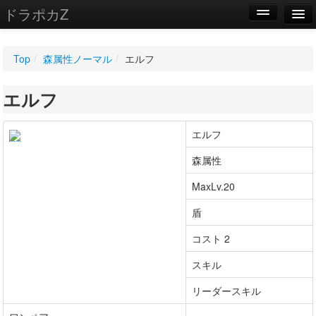
ドラポカZ
編集
Top
/
森属性ノーマル
/
エルフ
新規
エルフ
WIKI
設定
エルフ
森属性
MaxLv.20
盾
コスト 2
スキル
リーダースキル