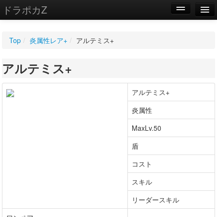
ドラポカZ
編集
Top
/
炎属性レア+
/
アルテミス+
新規
アルテミス+
WIKI
設定
アルテミス+
炎属性
MaxLv.50
盾
コスト
スキル
リーダースキル