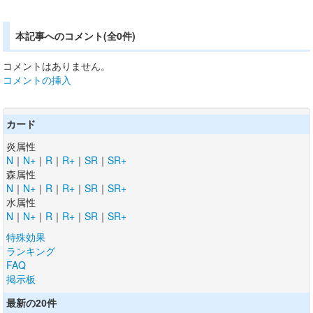
本記事へのコメント(全0件)
コメントはありません。
コメントの挿入
カード
炎属性
N
｜
N+
｜
R
｜
R+
｜
SR
｜
SR+
森属性
N
｜
N+
｜
R
｜
R+
｜
SR
｜
SR+
水属性
N
｜
N+
｜
R
｜
R+
｜
SR
｜
SR+
特殊効果
ランキング
FAQ
掲示板
最新の20件