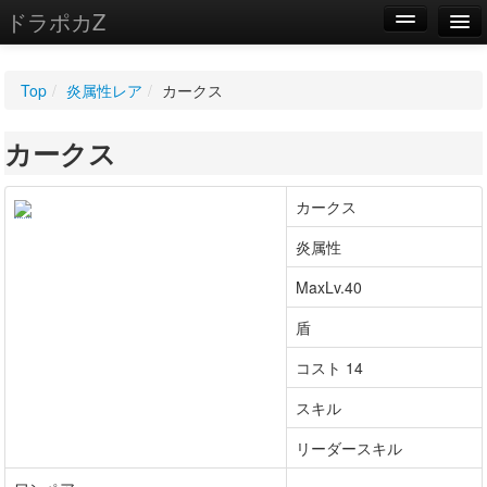
ドラポカZ
編集
Top
/
炎属性レア
/
カークス
新規
カークス
WIKI
設定
カークス
炎属性
MaxLv.40
盾
コスト 14
スキル
リーダースキル