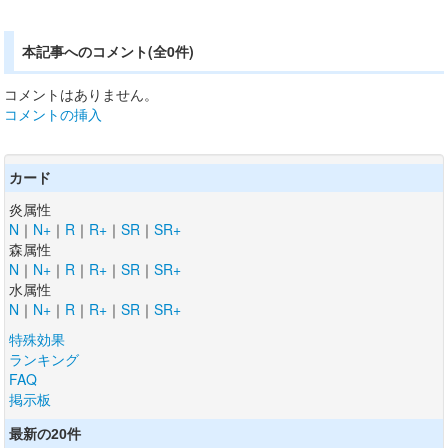
本記事へのコメント(全0件)
コメントはありません。
コメントの挿入
カード
炎属性
N
｜
N+
｜
R
｜
R+
｜
SR
｜
SR+
森属性
N
｜
N+
｜
R
｜
R+
｜
SR
｜
SR+
水属性
N
｜
N+
｜
R
｜
R+
｜
SR
｜
SR+
特殊効果
ランキング
FAQ
掲示板
最新の20件