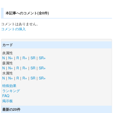
本記事へのコメント(全0件)
コメントはありません。
コメントの挿入
カード
炎属性
N
｜
N+
｜
R
｜
R+
｜
SR
｜
SR+
森属性
N
｜
N+
｜
R
｜
R+
｜
SR
｜
SR+
水属性
N
｜
N+
｜
R
｜
R+
｜
SR
｜
SR+
特殊効果
ランキング
FAQ
掲示板
最新の20件