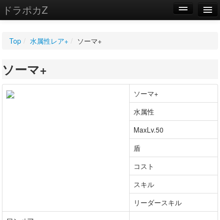
ドラポカZ
編集
Top
/
水属性レア+
/
ソーマ+
新規
ソーマ+
WIKI
設定
ソーマ+
水属性
MaxLv.50
盾
コスト
スキル
リーダースキル