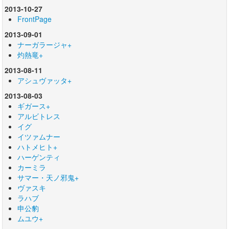
2013-10-27
FrontPage
2013-09-01
ナーガラージャ+
灼熱竜+
2013-08-11
アシュヴァッタ+
2013-08-03
ギガース+
アルビトレス
イグ
イツァムナー
ハトメヒト+
ハーゲンティ
カーミラ
サマー・天ノ邪鬼+
ヴァスキ
ラハブ
申公豹
ムユウ+