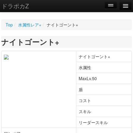
ドラポカZ
編集
Top
/
水属性レア+
/
ナイトゴーント+
新規
ナイトゴーント+
WIKI
設定
ナイトゴーント+
水属性
MaxLv.50
盾
コスト
スキル
リーダースキル