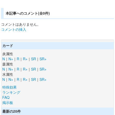
本記事へのコメント(全0件)
コメントはありません。
コメントの挿入
カード
炎属性
N
｜
N+
｜
R
｜
R+
｜
SR
｜
SR+
森属性
N
｜
N+
｜
R
｜
R+
｜
SR
｜
SR+
水属性
N
｜
N+
｜
R
｜
R+
｜
SR
｜
SR+
特殊効果
ランキング
FAQ
掲示板
最新の20件