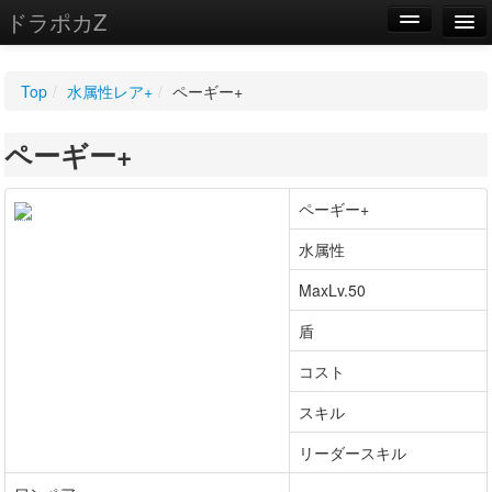
ドラポカZ
編集
Top
/
水属性レア+
/
ペーギー+
新規
ペーギー+
WIKI
設定
ペーギー+
水属性
MaxLv.50
盾
コスト
スキル
リーダースキル