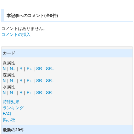
本記事へのコメント(全0件)
コメントはありません。
コメントの挿入
カード
炎属性
N
｜
N+
｜
R
｜
R+
｜
SR
｜
SR+
森属性
N
｜
N+
｜
R
｜
R+
｜
SR
｜
SR+
水属性
N
｜
N+
｜
R
｜
R+
｜
SR
｜
SR+
特殊効果
ランキング
FAQ
掲示板
最新の20件