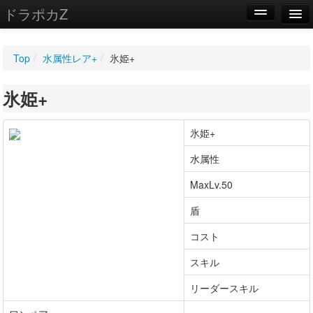
ドラポカZ
編集
Top
/
水属性レア+
/
氷姫+
新規
氷姫+
WIKI
設定
氷姫+
水属性
MaxLv.50
盾
コスト
スキル
リーダースキル