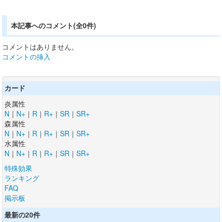
本記事へのコメント(全0件)
コメントはありません。
コメントの挿入
カード
炎属性
N
｜
N+
｜
R
｜
R+
｜
SR
｜
SR+
森属性
N
｜
N+
｜
R
｜
R+
｜
SR
｜
SR+
水属性
N
｜
N+
｜
R
｜
R+
｜
SR
｜
SR+
特殊効果
ランキング
FAQ
掲示板
最新の20件