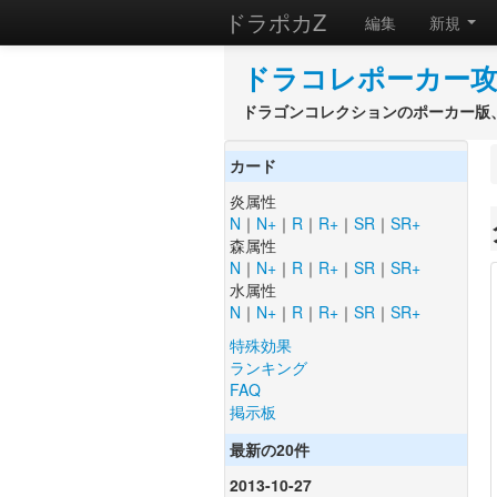
ドラポカZ
編集
新規
ドラコレポーカー攻
ドラゴンコレクションのポーカー版、
カード
炎属性
N
｜
N+
｜
R
｜
R+
｜
SR
｜
SR+
森属性
N
｜
N+
｜
R
｜
R+
｜
SR
｜
SR+
水属性
N
｜
N+
｜
R
｜
R+
｜
SR
｜
SR+
特殊効果
ランキング
FAQ
掲示板
最新の20件
2013-10-27