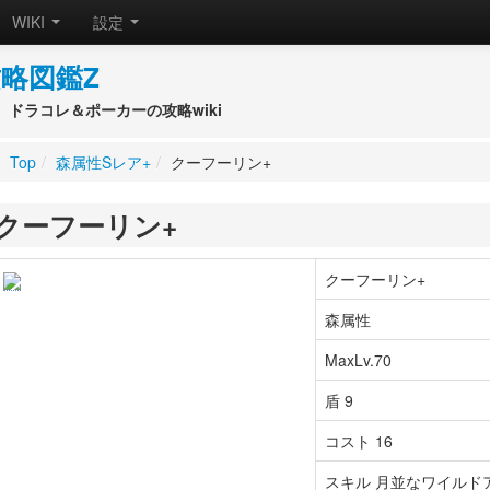
WIKI
設定
略図鑑Z
ドラコレ＆ポーカーの攻略wiki
Top
/
森属性Sレア+
/
クーフーリン+
クーフーリン+
クーフーリン+
森属性
MaxLv.70
盾 9
コスト 16
スキル 月並なワイルドア