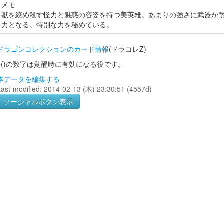
メモ
獣を絞め殺す怪力と魅惑の容姿を持つ美英雄。あまりの強さに武器が
力となる。特別な力を秘めている。
ドラゴンコレクションのカード情報
(ドラコレZ)
※()の数字は覚醒時に有効になる役です。
本データを編集する
Last-modified: 2014-02-13 (木) 23:30:51 (4557d)
ソーシャルボタン表示