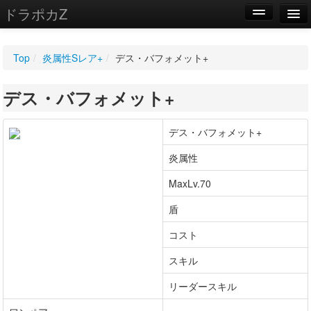
ドラポカZ
編集
Top
/
炎属性Sレア+
/
デス・バフォメット+
新規
デス・バフォメット+
WIKI
設定
デス・バフォメット+
炎属性
MaxLv.70
盾
コスト
スキル
リーダースキル