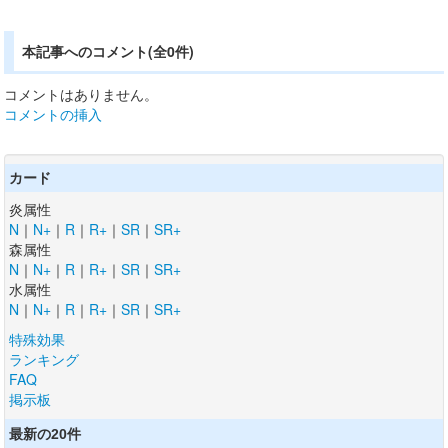
本記事へのコメント(全0件)
コメントはありません。
コメントの挿入
カード
炎属性
N
｜
N+
｜
R
｜
R+
｜
SR
｜
SR+
森属性
N
｜
N+
｜
R
｜
R+
｜
SR
｜
SR+
水属性
N
｜
N+
｜
R
｜
R+
｜
SR
｜
SR+
特殊効果
ランキング
FAQ
掲示板
最新の20件