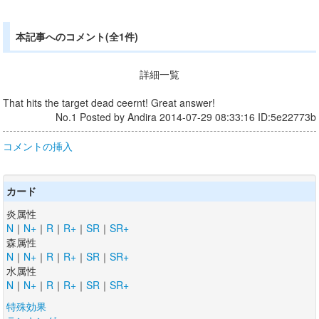
本記事へのコメント(全1件)
詳細一覧
That hits the target dead ceernt! Great answer!
No.1 Posted by Andira 2014-07-29 08:33:16 ID:5e22773b
コメントの挿入
カード
炎属性
N
｜
N+
｜
R
｜
R+
｜
SR
｜
SR+
森属性
N
｜
N+
｜
R
｜
R+
｜
SR
｜
SR+
水属性
N
｜
N+
｜
R
｜
R+
｜
SR
｜
SR+
特殊効果