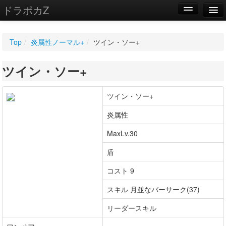
ドラポカZ
編集
Top
/
炎属性ノーマル+
/
ツイン・ソー+
新規
ツイン・ソー+
WIKI
設定
ツイン・ソー+
炎属性
MaxLv.30
盾
コスト 9
スキル 月並なバーサーク(37)
リーダースキル