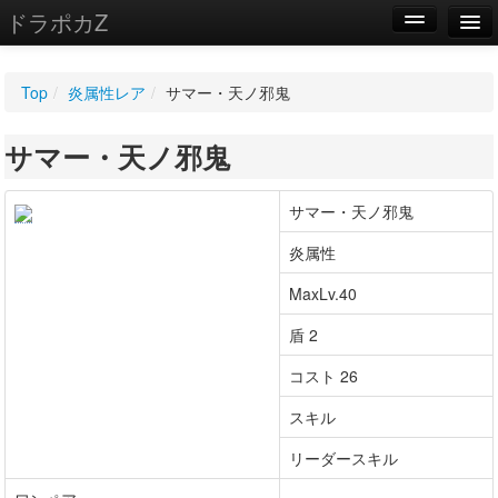
ドラポカZ
編集
Top
/
炎属性レア
/
サマー・天ノ邪鬼
新規
サマー・天ノ邪鬼
WIKI
設定
サマー・天ノ邪鬼
炎属性
MaxLv.40
盾 2
コスト 26
スキル
リーダースキル