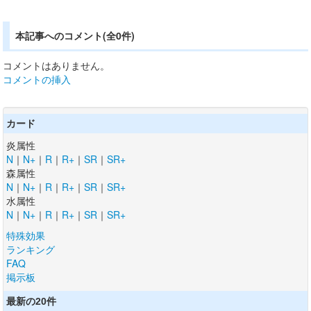
本記事へのコメント(全0件)
コメントはありません。
コメントの挿入
カード
炎属性
N
｜
N+
｜
R
｜
R+
｜
SR
｜
SR+
森属性
N
｜
N+
｜
R
｜
R+
｜
SR
｜
SR+
水属性
N
｜
N+
｜
R
｜
R+
｜
SR
｜
SR+
特殊効果
ランキング
FAQ
掲示板
最新の20件