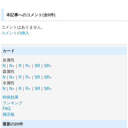
本記事へのコメント(全0件)
コメントはありません。
コメントの挿入
カード
炎属性
N
｜
N+
｜
R
｜
R+
｜
SR
｜
SR+
森属性
N
｜
N+
｜
R
｜
R+
｜
SR
｜
SR+
水属性
N
｜
N+
｜
R
｜
R+
｜
SR
｜
SR+
特殊効果
ランキング
FAQ
掲示板
最新の20件