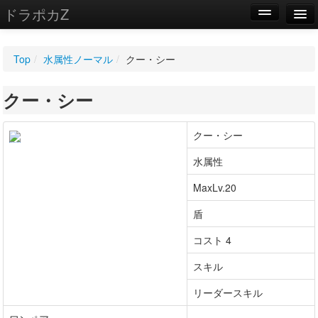
ドラポカZ
編集
Top
/
水属性ノーマル
/
クー・シー
新規
クー・シー
WIKI
設定
クー・シー
水属性
MaxLv.20
盾
コスト 4
スキル
リーダースキル