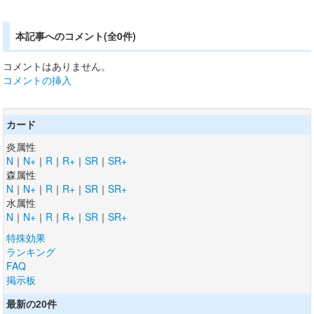
本記事へのコメント(全0件)
コメントはありません。
コメントの挿入
カード
炎属性
N
｜
N+
｜
R
｜
R+
｜
SR
｜
SR+
森属性
N
｜
N+
｜
R
｜
R+
｜
SR
｜
SR+
水属性
N
｜
N+
｜
R
｜
R+
｜
SR
｜
SR+
特殊効果
ランキング
FAQ
掲示板
最新の20件