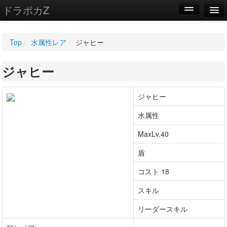
ドラポカZ
編集
Top
/
水属性レア
/
ジャヒー
新規
ジャヒー
WIKI
設定
ジャヒー
水属性
MaxLv.40
盾
コスト 18
スキル
リーダースキル