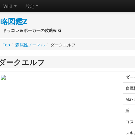
WIKI
設定
略図鑑Z
ドラコレ＆ポーカーの攻略wiki
Top
/
森属性ノーマル
/
ダークエルフ
ダークエルフ
ダー
森属
MaxL
盾
コス
スキ