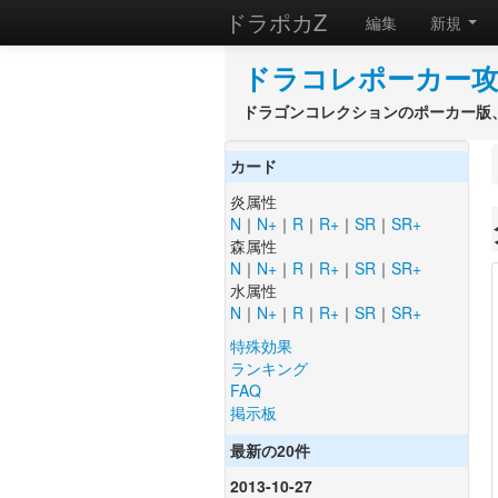
ドラポカZ
編集
新規
ドラコレポーカー攻
ドラゴンコレクションのポーカー版、
カード
炎属性
N
｜
N+
｜
R
｜
R+
｜
SR
｜
SR+
森属性
N
｜
N+
｜
R
｜
R+
｜
SR
｜
SR+
水属性
N
｜
N+
｜
R
｜
R+
｜
SR
｜
SR+
特殊効果
ランキング
FAQ
掲示板
最新の20件
2013-10-27