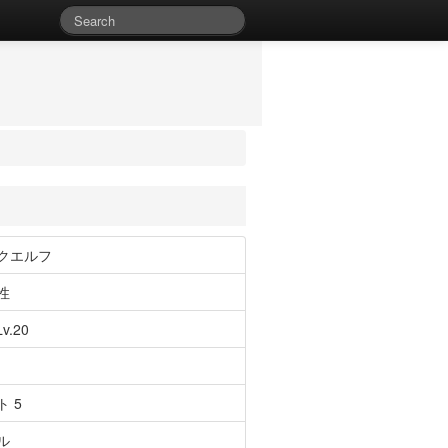
クエルフ
性
v.20
ト 5
ル