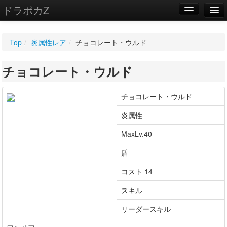
ドラポカZ
編集
Top
/
炎属性レア
/
チョコレート・ウルド
新規
チョコレート・ウルド
WIKI
設定
チョコレート・ウルド
炎属性
MaxLv.40
盾
コスト 14
スキル
リーダースキル