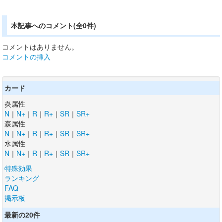
本記事へのコメント(全0件)
コメントはありません。
コメントの挿入
カード
炎属性
N
｜
N+
｜
R
｜
R+
｜
SR
｜
SR+
森属性
N
｜
N+
｜
R
｜
R+
｜
SR
｜
SR+
水属性
N
｜
N+
｜
R
｜
R+
｜
SR
｜
SR+
特殊効果
ランキング
FAQ
掲示板
最新の20件