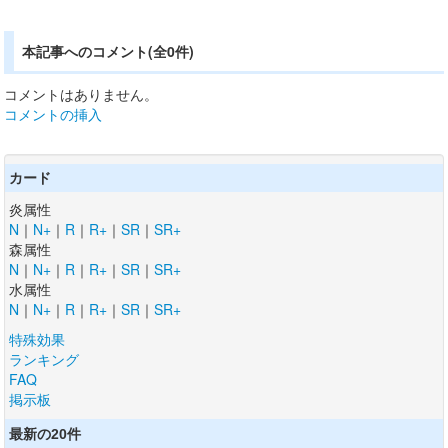
本記事へのコメント(全0件)
コメントはありません。
コメントの挿入
カード
炎属性
N
｜
N+
｜
R
｜
R+
｜
SR
｜
SR+
森属性
N
｜
N+
｜
R
｜
R+
｜
SR
｜
SR+
水属性
N
｜
N+
｜
R
｜
R+
｜
SR
｜
SR+
特殊効果
ランキング
FAQ
掲示板
最新の20件