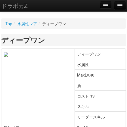
ドラポカZ
編集
Top
/
水属性レア
/
ディープワン
新規
ディープワン
WIKI
設定
ディープワン
水属性
MaxLv.40
盾
コスト 19
スキル
リーダースキル