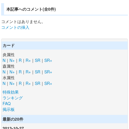
本記事へのコメント(全0件)
コメントはありません。
コメントの挿入
カード
炎属性
N
｜
N+
｜
R
｜
R+
｜
SR
｜
SR+
森属性
N
｜
N+
｜
R
｜
R+
｜
SR
｜
SR+
水属性
N
｜
N+
｜
R
｜
R+
｜
SR
｜
SR+
特殊効果
ランキング
FAQ
掲示板
最新の20件
2013-10-27