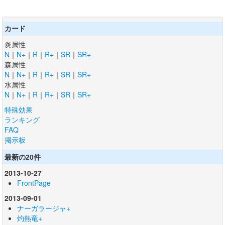
カード
炎属性
N
｜
N+
｜
R
｜
R+
｜
SR
｜
SR+
森属性
N
｜
N+
｜
R
｜
R+
｜
SR
｜
SR+
水属性
N
｜
N+
｜
R
｜
R+
｜
SR
｜
SR+
特殊効果
ランキング
FAQ
掲示板
最新の20件
2013-10-27
FrontPage
2013-09-01
ナーガラージャ+
灼熱竜+