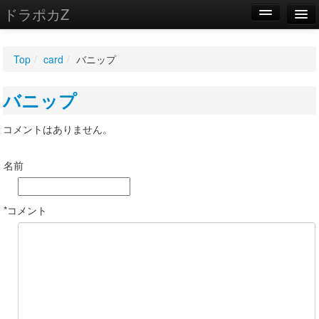
ドラポカZ
編集
Top
/
card
/
バニップ
新規
バニップ
WIKI
設定
コメントはありません。
名前
*コメント