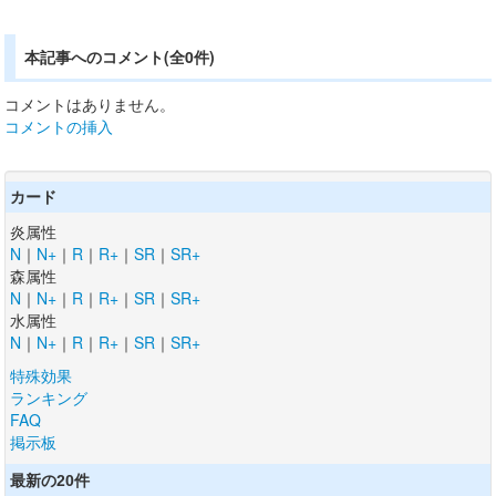
本記事へのコメント(全0件)
コメントはありません。
コメントの挿入
カード
炎属性
N
｜
N+
｜
R
｜
R+
｜
SR
｜
SR+
森属性
N
｜
N+
｜
R
｜
R+
｜
SR
｜
SR+
水属性
N
｜
N+
｜
R
｜
R+
｜
SR
｜
SR+
特殊効果
ランキング
FAQ
掲示板
最新の20件