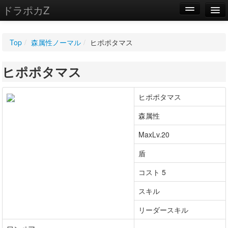
ドラポカZ
編集
Top
/
森属性ノーマル
/
ヒポポタマス
新規
ヒポポタマス
WIKI
設定
ヒポポタマス
森属性
MaxLv.20
盾
コスト 5
スキル
リーダースキル