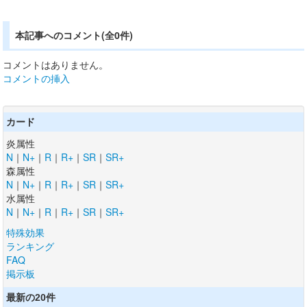
本記事へのコメント(全0件)
コメントはありません。
コメントの挿入
カード
炎属性
N
｜
N+
｜
R
｜
R+
｜
SR
｜
SR+
森属性
N
｜
N+
｜
R
｜
R+
｜
SR
｜
SR+
水属性
N
｜
N+
｜
R
｜
R+
｜
SR
｜
SR+
特殊効果
ランキング
FAQ
掲示板
最新の20件