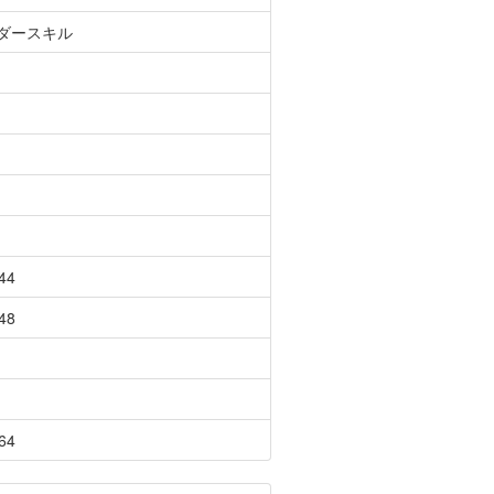
ダースキル
44
48
64