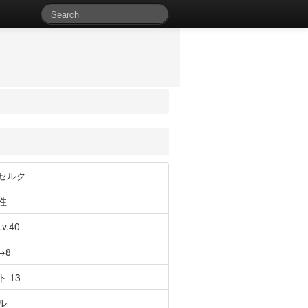
セルク
性
v.40
→8
 13
ル