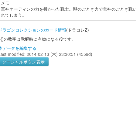
メモ
軍神オーディンの力を授かった戦士。獣のごとき力で鬼神のごとき戦
れてしまう。
ドラゴンコレクションのカード情報
(ドラコレZ)
※()の数字は覚醒時に有効になる役です。
本データを編集する
Last-modified: 2014-02-13 (木) 23:30:51 (4559d)
ソーシャルボタン表示