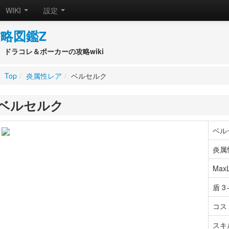
WIKI
設定
略図鑑Z
ドラコレ＆ポーカーの攻略wiki
Top
/
炎属性レア
/
ベルセルク
ベルセルク
ベル
炎属
MaxL
盾 3
コスト
スキ