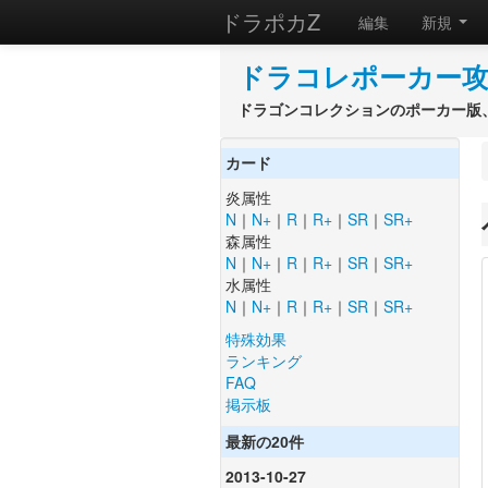
ドラポカZ
編集
新規
ドラコレポーカー攻
ドラゴンコレクションのポーカー版、
カード
炎属性
N
｜
N+
｜
R
｜
R+
｜
SR
｜
SR+
森属性
N
｜
N+
｜
R
｜
R+
｜
SR
｜
SR+
水属性
N
｜
N+
｜
R
｜
R+
｜
SR
｜
SR+
特殊効果
ランキング
FAQ
掲示板
最新の20件
2013-10-27