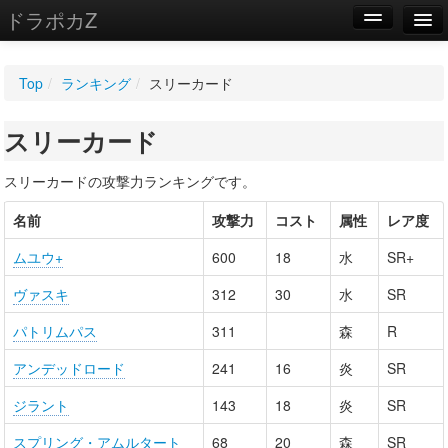
ドラポカZ
編集
Top
/
ランキング
/
スリーカード
新規
スリーカード
WIKI
設定
スリーカードの攻撃力ランキングです。
名前
攻撃力
コスト
属性
レア度
ムユウ+
600
18
水
SR+
ヴァスキ
312
30
水
SR
パトリムパス
311
森
R
アンデッドロード
241
16
炎
SR
ジラント
143
18
炎
SR
スプリング・アムルタート
68
20
森
SR