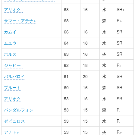
アリオク+
68
16
水
SR+
サマー・アテナ+
68
森
R+
カムイ
66
16
水
SR
ムユウ
64
18
水
SR
ホルス
63
16
炎
SR
ジャヒー+
62
18
水
R+
バルバロイ
61
20
水
SR
プルート
60
16
森
SR
アリオク
53
16
水
SR
パンダルフォン
53
15
森
R
ゼピュロス
53
15
水
R
アナト+
53
15
炎
R+