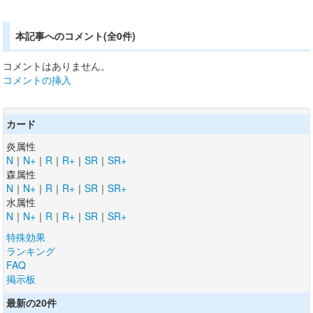
本記事へのコメント(全0件)
コメントはありません。
コメントの挿入
カード
炎属性
N
｜
N+
｜
R
｜
R+
｜
SR
｜
SR+
森属性
N
｜
N+
｜
R
｜
R+
｜
SR
｜
SR+
水属性
N
｜
N+
｜
R
｜
R+
｜
SR
｜
SR+
特殊効果
ランキング
FAQ
掲示板
最新の20件