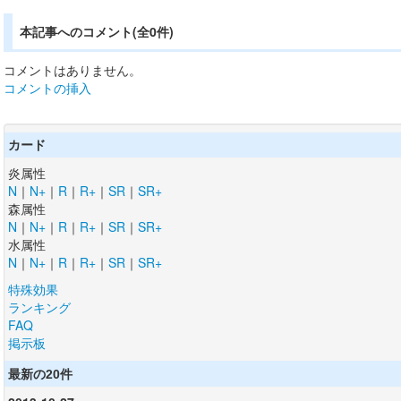
本記事へのコメント(全0件)
コメントはありません。
コメントの挿入
カード
炎属性
N
｜
N+
｜
R
｜
R+
｜
SR
｜
SR+
森属性
N
｜
N+
｜
R
｜
R+
｜
SR
｜
SR+
水属性
N
｜
N+
｜
R
｜
R+
｜
SR
｜
SR+
特殊効果
ランキング
FAQ
掲示板
最新の20件