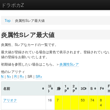
ドラポカZ
編集
Top
/
炎属性Sレア最大値
新規
炎属性Sレア最大値
WIKI
設定
炎属性、Sレアなカードの一覧です。
最大値が登録されている場合は黄色で表示されます。登録されていな
値の登録をお願いいたします。
初期値を参照したい場合はこちら。＞
炎属性Sレア
他のレアリティ
N
｜
N+
|
R
|
R+
｜SR｜
SR+
ｺｽ
1
2
F
名前
盾
3C
S
F
ﾄ
P
P
アリオク
16
7
53
74
8
4