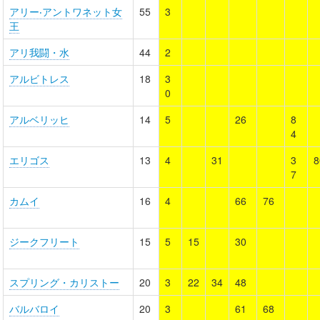
アリー‧アントワネット女
55
3
王
アリ我闘・水
44
2
アルビトレス
18
3
0
アルベリッヒ
14
5
26
8
4
エリゴス
13
4
31
3
8
7
カムイ
16
4
66
76
ジークフリート
15
5
15
30
スプリング・カリストー
20
3
22
34
48
バルバロイ
20
3
61
68